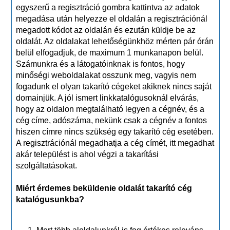
egyszerű a regisztráció gombra kattintva az adatok
megadása után helyezze el oldalán a regisztrációnál
megadott kódot az oldalán és ezután küldje be az
oldalát. Az oldalakat lehetőségünkhöz mérten pár órán
belül elfogadjuk, de maximum 1 munkanapon belül.
Számunkra és a látogatóinknak is fontos, hogy
minőségi weboldalakat osszunk meg, vagyis nem
fogadunk el olyan takarító cégeket akiknek nincs saját
domainjük. A jól ismert linkkatalógusoknál elvárás,
hogy az oldalon megtalálható legyen a cégnév, és a
cég címe, adószáma, nekünk csak a cégnév a fontos
hiszen címre nincs szükség egy takarító cég esetében.
A regisztrációnál megadhatja a cég címét, itt megadhat
akár települést is ahol végzi a takarítási
szolgáltatásokat.
Miért érdemes beküldenie oldalát takarító cég
katalógusunkba?