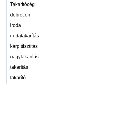
Takarítócég
debrecen
iroda
irodatakarítás
kárpittisztítás
nagytakarítás
takarítás
takarító