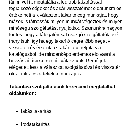
jár, mivel itt megtalálja a legjobb takarítással
foglalkozó cégeket és akár visszatérhet oldalunkra és
értékelheti a kiválasztott takarító cég munkáját, hogy
mások is láthassák milyen munkát végeztek és milyen
minőségű szolgáltatást nyújtottak. Számunkra nagyon
fontos, hogy a látogatóinkat csak jó szolgáltatók felé
irányítsuk, így ha egy takarító cégre több negatív
visszajelzés érkezik azt akár törölhetjük is a
katalógusból, de mindenképp érdemes elolvasni a
hozzászólásokat mielőtt választunk. Reméljük
elégedett lesz a választott szolgáltatóval és visszatér
oldalunkra és értékeli a munkájukat.
Takarítási szolgáltatások körei amit megtalálhat
oldalunkon:
lakás takarítás
irodatakarítás