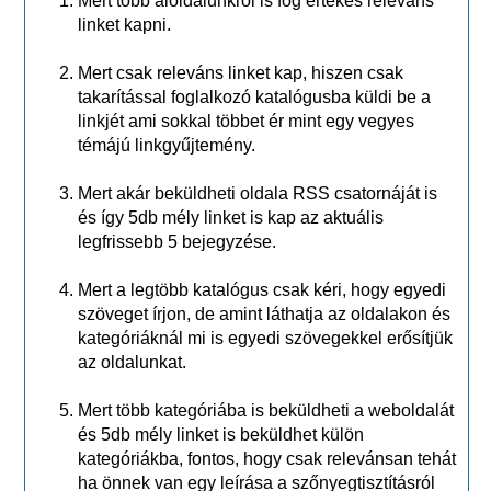
Mert több aloldalunkról is fog értékes releváns
linket kapni.
Mert csak releváns linket kap, hiszen csak
takarítással foglalkozó katalógusba küldi be a
linkjét ami sokkal többet ér mint egy vegyes
témájú linkgyűjtemény.
Mert akár beküldheti oldala RSS csatornáját is
és így 5db mély linket is kap az aktuális
legfrissebb 5 bejegyzése.
Mert a legtöbb katalógus csak kéri, hogy egyedi
szöveget írjon, de amint láthatja az oldalakon és
kategóriáknál mi is egyedi szövegekkel erősítjük
az oldalunkat.
Mert több kategóriába is beküldheti a weboldalát
és 5db mély linket is beküldhet külön
kategóriákba, fontos, hogy csak relevánsan tehát
ha önnek van egy leírása a szőnyegtisztításról