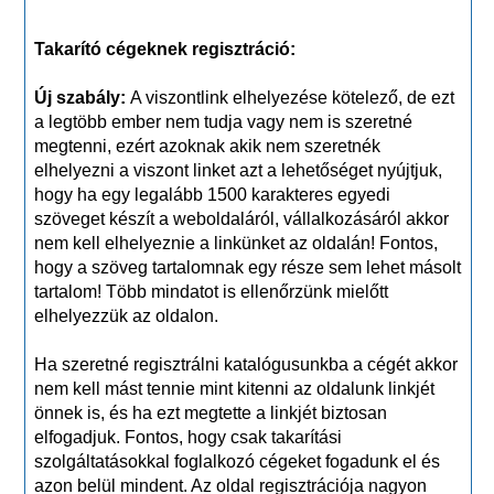
Takarító cégeknek regisztráció:
Új szabály:
A viszontlink elhelyezése kötelező, de ezt
a legtöbb ember nem tudja vagy nem is szeretné
megtenni, ezért azoknak akik nem szeretnék
elhelyezni a viszont linket azt a lehetőséget nyújtjuk,
hogy ha egy legalább 1500 karakteres egyedi
szöveget készít a weboldaláról, vállalkozásáról akkor
nem kell elhelyeznie a linkünket az oldalán! Fontos,
hogy a szöveg tartalomnak egy része sem lehet másolt
tartalom! Több mindatot is ellenőrzünk mielőtt
elhelyezzük az oldalon.
Ha szeretné regisztrálni katalógusunkba a cégét akkor
nem kell mást tennie mint kitenni az oldalunk linkjét
önnek is, és ha ezt megtette a linkjét biztosan
elfogadjuk. Fontos, hogy csak takarítási
szolgáltatásokkal foglalkozó cégeket fogadunk el és
azon belül mindent. Az oldal regisztrációja nagyon