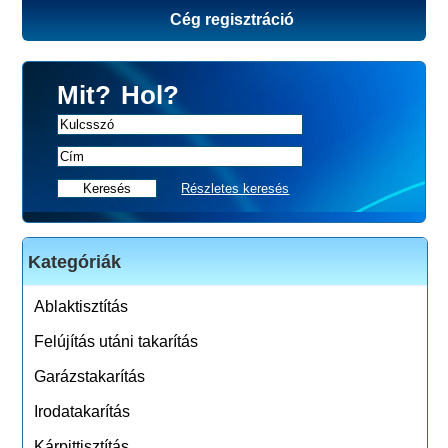
Cég regisztráció
Mit?
Hol?
Részletes keresés
Kategóriák
Ablaktisztítás
Felújítás utáni takarítás
Garázstakarítás
Irodatakarítás
Kárpittisztítás