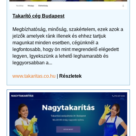
Takarító cég Budapest
Megbízhatóság, minőság, szakértelem, ezek azok a
jelzők amelyek ránk illenek és ehhez tartjuk
magunkat minden esetben, cégünknél a
legfontosabb, hogy ön mint megrendelő elégedett
legyen, Igyekszünk a lehető leghamarabb és
leggyorsabban a...
www.takaritas.co.hu
|
Részletek