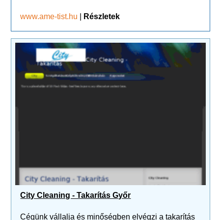
www.ame-tist.hu
|
Részletek
City Cleaning - Takarítás Győr
Cégünk vállalja és minőségben elvégzi a takarítás