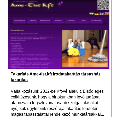
Takarítás Ame-tist.kft Irodatakarítás társasház
takarítás
Vállalkozásunk 2012-be Kft-vé alakult. Elsődleges
célkitűzésünk, hogy a birtokunkban lévő tudásra
alapozva a legszínvonalasabb szolgáltatásokat
nyújtsuk ügyfeleink részére,a takarítás területén
magas tapasztalattal rendelkező munkatársakkal...