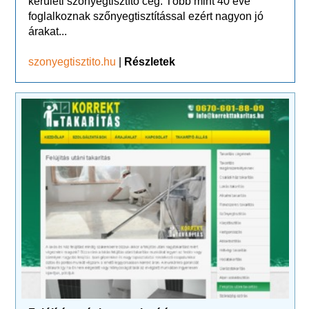
kerületi szőnyegtisztító cég. Több mint 40 éve
foglalkoznak szőnyegtisztítással ezért nagyon jó
árakat...
szonyegtisztito.hu
|
Részletek