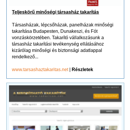
Teljeskörű minőségi társasház takarítás
Társasházak, lépcsőházak, panelházak minőségi
takarítása Budapesten, Dunakeszi, és Fót
vonzáskörzetében. Takarító vállalkozásunk a
társasház takarítási tevékenység ellátásához
kizárólag minőségi és biztonsági adatlappal
rendelkező...
www.tarsashaztakaritas.net
|
Részletek