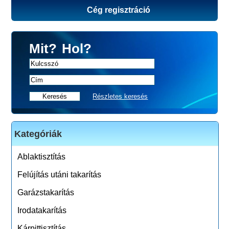
Cég regisztráció
Mit?
Hol?
Részletes keresés
Kategóriák
Ablaktisztítás
Felújítás utáni takarítás
Garázstakarítás
Irodatakarítás
Kárpittisztítás