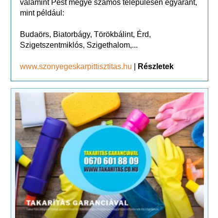
valamint Pest megye számos településén egyaránt,
mint például:
Budaörs, Biatorbágy, Törökbálint, Érd,
Szigetszentmiklós, Szigethalom,...
www.szonyegeskarpittisztitas.hu
|
Részletek