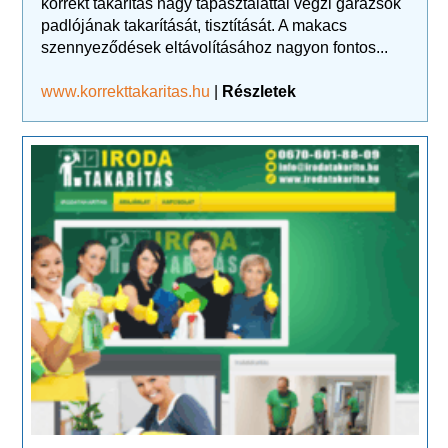
korrekt takarítás nagy tapasztalattal végzi garázsok
padlójának takarítását, tisztítását. A makacs
szennyeződések eltávolításához nagyon fontos...
www.korrekttakaritas.hu
|
Részletek