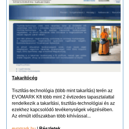
Takarítócég
Tisztítás-technológia (több mint takarítás) terén az
EVOMARK Kft több mint 2 évtizedes tapasztalattal
rendelkezik a takarítási, tisztítás-technológiai és az
ezekhez kapcsolódó tevékenységek végzésében.
Az elmúlt időszakban több kihívással...
evomark.hu
|
Részletek