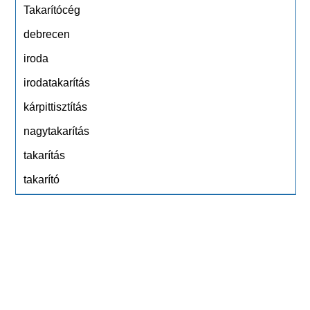
Takarítócég
debrecen
iroda
irodatakarítás
kárpittisztítás
nagytakarítás
takarítás
takarító