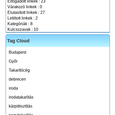
Elfogadott linkek : 23
Várakozó linkek : 0
Elutasított linkek : 27
Letiltott linkek : 2
Kategóriák : 8
Kulcsszavak : 10
Tag Cloud
Budapest
Győr
Takarítócég
debrecen
iroda
irodatakarítás
kárpittisztítás