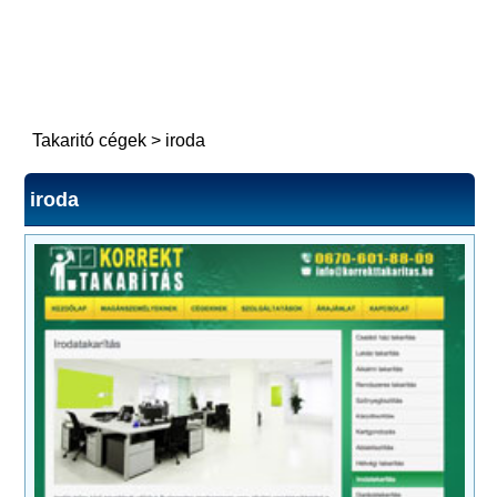
Takaritó cégek
>
iroda
iroda