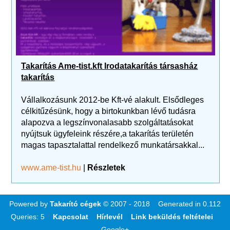
Takarítás Ame-tist.kft Irodatakarítás társasház
takarítás
Vállalkozásunk 2012-be Kft-vé alakult. Elsődleges
célkitűzésünk, hogy a birtokunkban lévő tudásra
alapozva a legszínvonalasabb szolgáltatásokat
nyújtsuk ügyfeleink részére,a takarítás területén
magas tapasztalattal rendelkező munkatársakkal...
www.ame-tist.hu
|
Részletek
Powered by
Takarító cégek
© 2007 - 2018 Generated in 0.112
Queries: 5
Kapcsolat
Hírlevél
Link beküldés feltételei
Google+