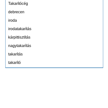
Takarítócég
debrecen
iroda
irodatakarítás
kárpittisztítás
nagytakarítás
takarítás
takarító