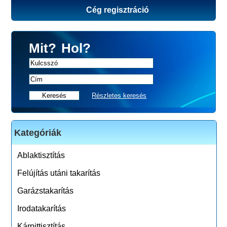
Cég regisztráció
Mit?
Hol?
Részletes keresés
Kategóriák
Ablaktisztítás
Felújítás utáni takarítás
Garázstakarítás
Irodatakarítás
Kárpittisztítás