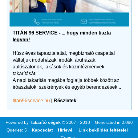
TITÁN'96 SERVICE - ... hogy minden tiszta
legyen!
Húsz éves tapasztalattal, megbízható csapattal
vállaljuk irodaházak, irodák, áruházak,
autószalonok, lakások és közintézmények
takarítását.
A napi takarítás magába foglalja többek között az
íróasztalok, szekrények és egyéb berendezések...
titan96service.hu
|
Részletek
Powered by
Takarító cégek
© 2007 - 2018 Generated in 0.090
Queries: 5
Kapcsolat
Hírlevél
Link beküldés feltételei
Google+