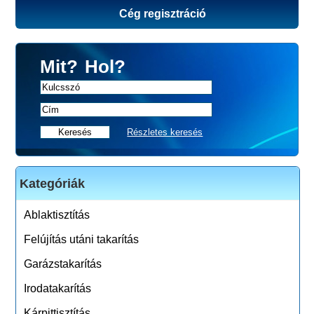
Cég regisztráció
Mit?
Hol?
Részletes keresés
Kategóriák
Ablaktisztítás
Felújítás utáni takarítás
Garázstakarítás
Irodatakarítás
Kárpittisztítás