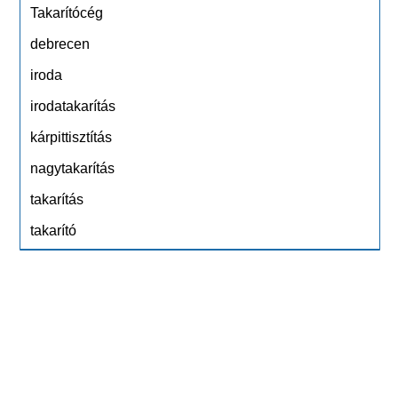
Takarítócég
debrecen
iroda
irodatakarítás
kárpittisztítás
nagytakarítás
takarítás
takarító