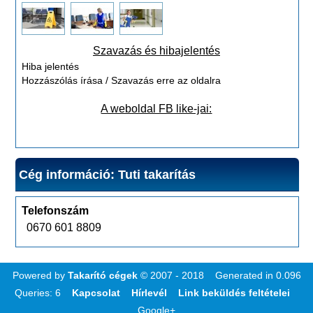
Szavazás és hibajelentés
Hiba jelentés
Hozzászólás írása / Szavazás erre az oldalra
A weboldal FB like-jai:
Cég információ: Tuti takarítás
Telefonszám
0670 601 8809
Powered by
Takarító cégek
© 2007 - 2018 Generated in 0.096
Queries: 6
Kapcsolat
Hírlevél
Link beküldés feltételei
Google+