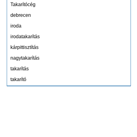
Takarítócég
debrecen
iroda
irodatakarítás
kárpittisztítás
nagytakarítás
takarítás
takarító