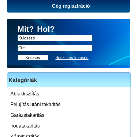
Cég regisztráció
Mit?
Hol?
Részletes keresés
Kategóriák
Ablaktisztítás
Felújítás utáni takarítás
Garázstakarítás
Irodatakarítás
Kárpittisztítás