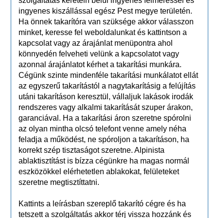
szolgáltatás keretein belül ingyenes felméréssel és
ingyenes kiszállással egész Pest megye területén.
Ha önnek takarítóra van szüksége akkor válasszon
minket, keresse fel weboldalunkat és kattintson a
kapcsolat vagy az árajánlat menüpontra ahol
könnyedén felveheti velünk a kapcsolatot vagy
azonnal árajánlatot kérhet a takarítási munkára.
Cégünk szinte mindenféle takarítási munkálatot ellát
az egyszerű takarítástól a nagytakarításig a felújítás
utáni takarításon keresztül, vállaljuk lakások irodák
rendszeres vagy alkalmi takarítását szuper árakon,
garanciával. Ha a takarítási áron szeretne spórolni
az olyan mintha olcsó telefont venne amely néha
feladja a működést, ne spóroljon a takarításon, ha
korrekt szép tisztaságot szeretne. Alpinista
ablaktisztítást is bízza cégünkre ha magas normál
eszközökkel elérhetetlen ablakokat, felületeket
szeretne megtisztíttatni.
Kattints a leírásban szereplő takarító cégre és ha
tetszett a szolgáltatás akkor térj vissza hozzánk és