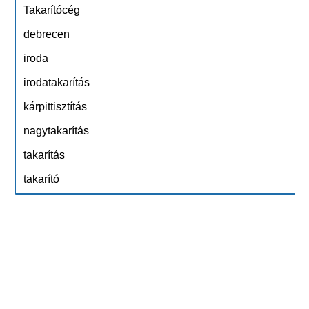
Takarítócég
debrecen
iroda
irodatakarítás
kárpittisztítás
nagytakarítás
takarítás
takarító