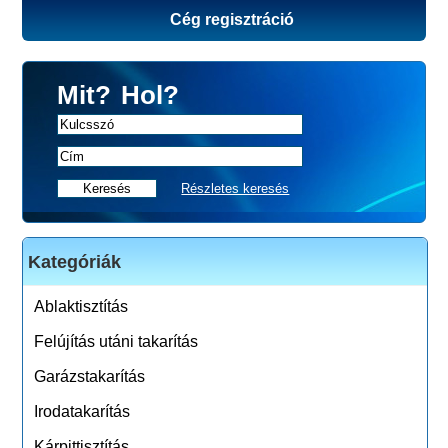
Cég regisztráció
Mit?
Hol?
Részletes keresés
Kategóriák
Ablaktisztítás
Felújítás utáni takarítás
Garázstakarítás
Irodatakarítás
Kárpittisztítás