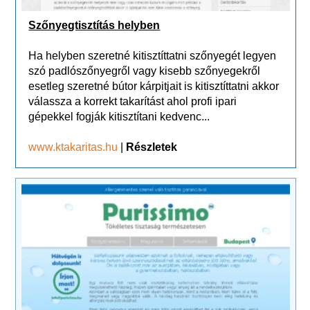
Szőnyegtisztítás helyben
Ha helyben szeretné kitisztíttatni szőnyegét legyen
szó padlószőnyegről vagy kisebb szőnyegekről
esetleg szeretné bútor kárpitjait is kitisztíttatni akkor
válassza a korrekt takarítást ahol profi ipari
gépekkel fogják kitisztítani kedvenc...
www.ktakaritas.hu
|
Részletek