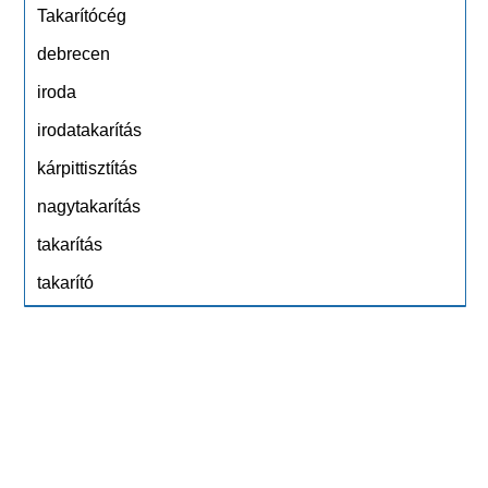
Takarítócég
debrecen
iroda
irodatakarítás
kárpittisztítás
nagytakarítás
takarítás
takarító