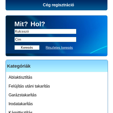
Cég regisztráció
Mit?
Hol?
Részletes keresés
Kategóriák
Ablaktisztítás
Felújítás utáni takarítás
Garázstakarítás
Irodatakarítás
Kárpittisztítás