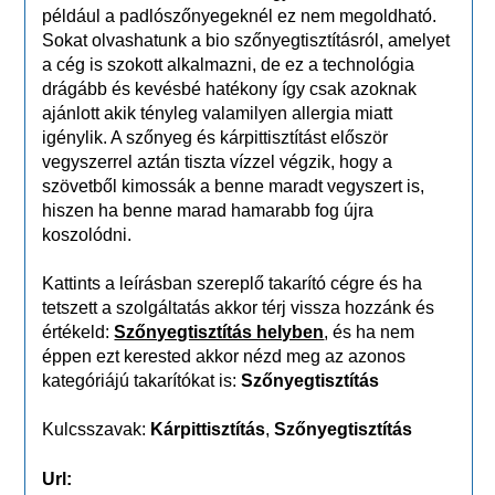
például a padlószőnyegeknél ez nem megoldható.
Sokat olvashatunk a bio szőnyegtisztításról, amelyet
a cég is szokott alkalmazni, de ez a technológia
drágább és kevésbé hatékony így csak azoknak
ajánlott akik tényleg valamilyen allergia miatt
igénylik. A szőnyeg és kárpittisztítást először
vegyszerrel aztán tiszta vízzel végzik, hogy a
szövetből kimossák a benne maradt vegyszert is,
hiszen ha benne marad hamarabb fog újra
koszolódni.
Kattints a leírásban szereplő takarító cégre és ha
tetszett a szolgáltatás akkor térj vissza hozzánk és
értékeld:
Szőnyegtisztítás helyben
, és ha nem
éppen ezt kerested akkor nézd meg az azonos
kategóriájú takarítókat is:
Szőnyegtisztítás
Kulcsszavak:
Kárpittisztítás
,
Szőnyegtisztítás
Url: