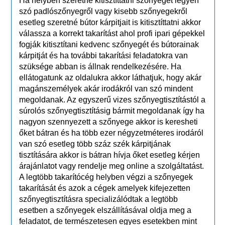
Ha helyben szeretné kitisztíttatni szőnyegét legyen
szó padlószőnyegről vagy kisebb szőnyegekről
esetleg szeretné bútor kárpitjait is kitisztíttatni akkor
válassza a korrekt takarítást ahol profi ipari gépekkel
fogják kitisztítani kedvenc szőnyegét és bútorainak
kárpitját és ha további takarítási feladatokra van
szüksége abban is állnak rendelkezésére. Ha
ellátogatunk az oldalukra akkor láthatjuk, hogy akár
magánszemélyek akár irodákról van szó mindent
megoldanak. Az egyszerű vizes szőnyegtisztítástól a
súrolós szőnyegtisztításig bármit megoldanak így ha
nagyon szennyezett a szőnyege akkor is keresheti
őket bátran és ha több ezer négyzetméteres irodáról
van szó esetleg több száz szék kárpitjának
tisztítására akkor is bátran hívja őket esetleg kérjen
árajánlatot vagy rendelje meg online a szolgáltatást.
A legtöbb takarítócég helyben végzi a szőnyegek
takarítását és azok a cégek amelyek kifejezetten
szőnyegtisztításra specializálódtak a legtöbb
esetben a szőnyegek elszállításával oldja meg a
feladatot, de természetesen egyes esetekben mint