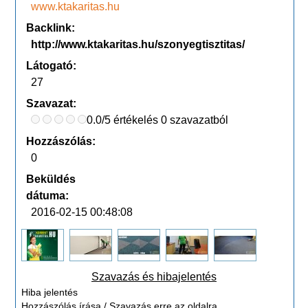
www.ktakaritas.hu
Backlink:
http://www.ktakaritas.hu/szonyegtisztitas/
Látogató:
27
Szavazat:
0.0/5 értékelés 0 szavazatból
Hozzászólás:
0
Beküldés
dátuma:
2016-02-15 00:48:08
Szavazás és hibajelentés
Hiba jelentés
Hozzászólás írása / Szavazás erre az oldalra