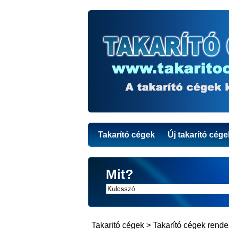
Takarító cégek
Új takarító cége
Mit?
Takaritó cégek
>
Takarító cégek rend