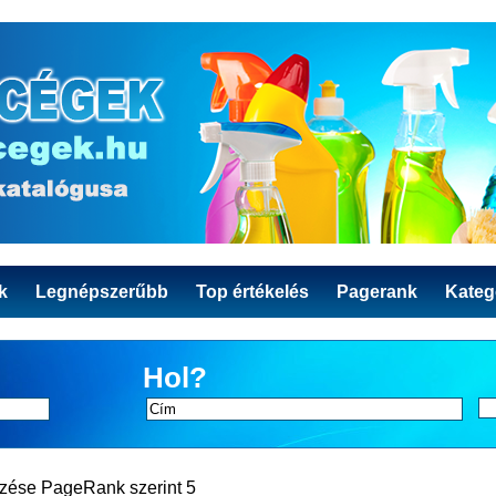
k
Legnépszerűbb
Top értékelés
Pagerank
Kateg
Hol?
ezése PageRank szerint 5