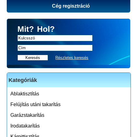
Cég regisztráció
Mit?
Hol?
Részletes keresés
Kategóriák
Ablaktisztítás
Felújítás utáni takarítás
Garázstakarítás
Irodatakarítás
Kárpittisztítás