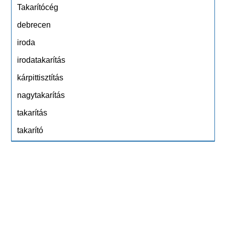
Takarítócég
debrecen
iroda
irodatakarítás
kárpittisztítás
nagytakarítás
takarítás
takarító